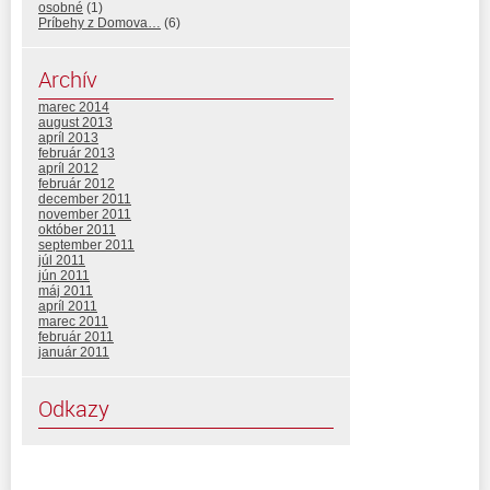
osobné
(1)
Príbehy z Domova…
(6)
Archív
marec 2014
august 2013
apríl 2013
február 2013
apríl 2012
február 2012
december 2011
november 2011
október 2011
september 2011
júl 2011
jún 2011
máj 2011
apríl 2011
marec 2011
február 2011
január 2011
Odkazy