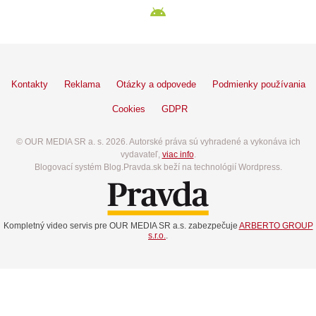
Kontakty
Reklama
Otázky a odpovede
Podmienky používania
Cookies
GDPR
© OUR MEDIA SR a. s. 2026. Autorské práva sú vyhradené a vykonáva ich
vydavateľ,
viac info
.
Blogovací systém Blog.Pravda.sk beží na technológií Wordpress.
Kompletný video servis pre OUR MEDIA SR a.s. zabezpečuje
ARBERTO GROUP
s.r.o.
.