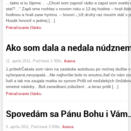
…takto si tu žijeme… -„Chcel som zapnúť rádio a zapol som svetlo
stať?…“ Zapli sme rozhlas v novom roku o 12-tej hodine – hrali št
hodinou a hrali zase hymnu. – hovorí:-„Už druhý raz musím stáť v 
Husák hovoriť o jednej […]
Pokračovanie článku
Ako som dala a nedala núdznem
11. apríla 2011, Prečítané 2 305x,
ikaova
1.príbehČakala som ráno na zastávke autobusu po nočnej služb
vyčerpaná,nevyspatá…Ale najhoršie bolo to smutno,žiaľ-čo nám zo
ľudí a tak ma zaujala matka so synom.Prišli od neďalekých činžákov 
smetné nádoby…Boli zanedbaní,zúbožení…a teraz prišli […]
Pokračovanie článku
Spovedám sa Pánu Bohu i Vám
5. apríla 2011, Prečítané 3 839x,
ikaova