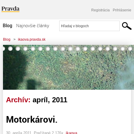
Registrácia
Prihlásenie
Blog
Najnovšie články
Najčítanejšie články
Blog
>
ikaova.pravda.sk
Najkomentovanejšie články
Zoznam blogov
Komerčné blogy
Archív:
apríl, 2011
Motorkárovi.
30. apríla 2011, Prečítané 2 176x,
ikaova