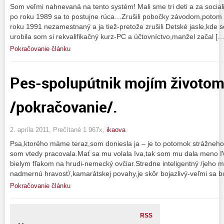
Som veľmi nahnevaná na tento systém! Mali sme tri deti a za social
po roku 1989 sa to postujne rúca…Zrušili pobočky závodom,potom 
roku 1991 nezamestnaný a ja tiež-pretože zrušili Detské jasle,kde 
urobila som si rekvalifikačný kurz-PC a účtovníctvo,manžel začal […
Pokračovanie článku
Pes-spolupútnik mojím životo
/pokračovanie/.
2. apríla 2011, Prečítané 1 967x,
ikaova
Psa,ktorého máme teraz,som doniesla ja – je to potomok strážneh
som vtedy pracovala.Mať sa mu volala Iva,tak som mu dala meno I
bielym fľakom na hrudi-nemecký ovčiar.Stredne inteligentný /jeho m
nadmernú hravosť/,kamarátskej povahy,je skôr bojazlivý-veľmi sa boj
Pokračovanie článku
RSS