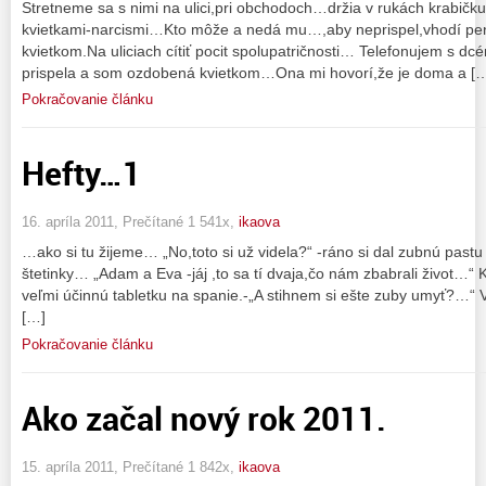
Stretneme sa s nimi na ulici,pri obchodoch…držia v rukách krabičku
kvietkami-narcismi…Kto môže a nedá mu…,aby neprispel,vhodí pe
kvietkom.Na uliciach cítiť pocit spolupatričnosti… Telefonujem s dc
prispela a som ozdobená kvietkom…Ona mi hovorí,že je doma a [
Pokračovanie článku
Hefty…1
16. apríla 2011, Prečítané 1 541x,
ikaova
…ako si tu žijeme… „No,toto si už videla?“ -ráno si dal zubnú pastu
štetinky… „Adam a Eva -jáj ,to sa tí dvaja,čo nám zbabrali život…“
veľmi účinnú tabletku na spanie.-„A stihnem si ešte zuby umyť?…“ 
[…]
Pokračovanie článku
Ako začal nový rok 2011.
15. apríla 2011, Prečítané 1 842x,
ikaova