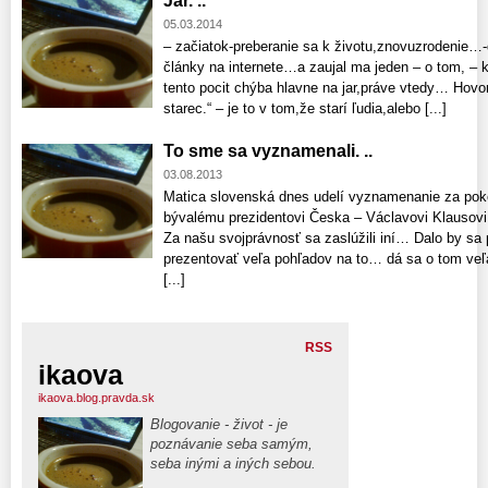
Jar. ..
05.03.2014
– začiatok-preberanie sa k životu,znovuzrodenie…-
články na internete…a zaujal ma jeden – o tom, –
tento pocit chýba hlavne na jar,práve vtedy… Hovor
starec.“ – je to v tom,že starí ľudia,alebo [...]
To sme sa vyznamenali. ..
03.08.2013
Matica slovenská dnes udelí vyznamenanie za pok
bývalému prezidentovi Česka – Václavovi Klausov
Za našu svojprávnosť sa zaslúžili iní… Dalo by sa
prezentovať veľa pohľadov na to… dá sa o tom ve
[...]
RSS
ikaova
ikaova.blog.pravda.sk
Blogovanie - život - je
poznávanie seba samým,
seba inými a iných sebou.