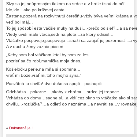
Slzy sa jej neúprosným tlakom na srdce a v hrdle tisnú do očí…
Ide,ide…ako po krížovej ceste…
Zastane,pozerá na rozkvitnutú čerešňu-vždy býva veľmi krásna a v
veď bol máj…
To jej spôsobí ešte väčšie muky na duši…-prečo odišiel?…a sa nev
Vtedy uvidí malé vtáča,sedí na plote…za ktorý odišiel…
Vtáčatko pospevuje,pospevuje…snaží sa zaujať jej pozornosť…a v
A v duchu ženy zaznie pieseń:
„Keby som bol vtáčkom,letel by som za les…
pozrieť sa čo robí,mamička moja dnes.
Košieločku perie,na mňa si spomína…
vráť mi Bože,vráť mi,toho môjho syna.“
Posvätná to chvíľa!-dve duše sa spojili…pochopili…
Odchádza…pokorne…,akoby z chrámu…srdce jej trepoce…
Vchádza do domu…sadne si…a vidí cez okno to vtáčatko,ako si s
chvíľu…-rozlúčka?…a odletí do neznáma…a nevráti sa…v rovnak
«
Dokonané je !