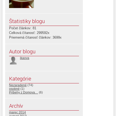
Štatistiky blogu
Počet článkov: 81
Celková čítanosť: 299592x
Priemerná čítanosť článkov: 3699x
Autor blogu
ikaova
Kategórie
Nezaradené
(74)
osobné
(1)
Príbehy z Domova…
(6)
Archív
marec 2014