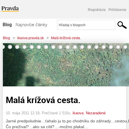
Registrácia
Prihlásenie
Blog
Najnovšie články
Najčítanejšie články
Blog
>
ikaova.pravda.sk
>
Malá krížová cesta.
Najkomentovanejšie články
Zoznam blogov
Komerčné blogy
Malá krížová cesta.
10. mája 2011 12:19
, Prečítané 1 516x,
ikaova
,
Nezaradené
Jarné predpoludnie…ťahalo ju to,po chodníku do záhrady…cestou,k
Čo prežíval?…ako sa cítil?…-možno plakal…