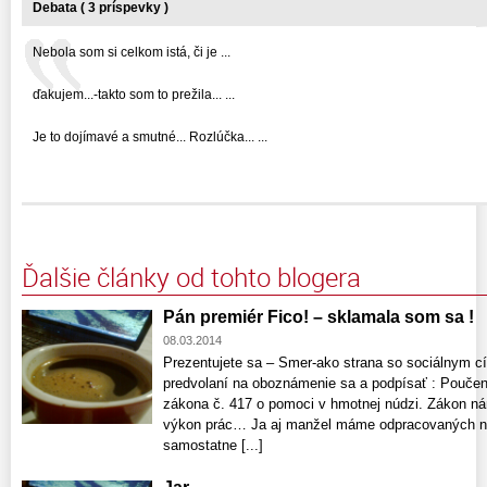
Debata ( 3 príspevky )
Nebola som si celkom istá, či je ...
ďakujem...-takto som to prežila... ...
Je to dojímavé a smutné... Rozlúčka... ...
Ďalšie články od tohto blogera
Pán premiér Fico! – sklamala som sa !
08.03.2014
Prezentujete sa – Smer-ako strana so sociálnym cí
predvolaní na oboznámenie sa a podpísať : Poučenie
zákona č. 417 o pomoci v hmotnej núdzi. Zákon nám
výkon prác… Ja aj manžel máme odpracovaných n
samostatne [...]