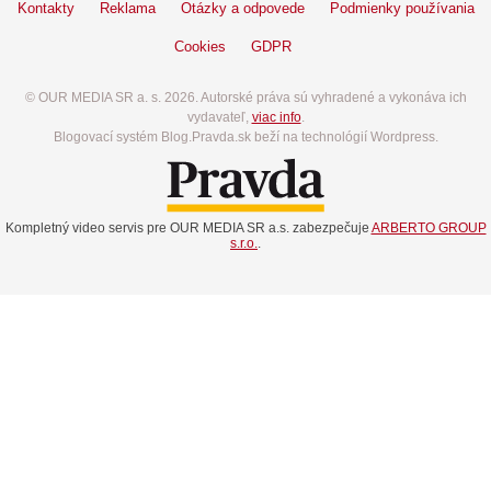
Kontakty
Reklama
Otázky a odpovede
Podmienky používania
Cookies
GDPR
© OUR MEDIA SR a. s. 2026. Autorské práva sú vyhradené a vykonáva ich
vydavateľ,
viac info
.
Blogovací systém Blog.Pravda.sk beží na technológií Wordpress.
Kompletný video servis pre OUR MEDIA SR a.s. zabezpečuje
ARBERTO GROUP
s.r.o.
.